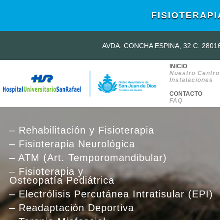
FISIOTERAPI
AVDA. CONCHA ESPINA, 32 C. 280
INICIO
Nuestro Centro
Instalaciones
CONTACTO
FAQ
– Rehabilitación y Fisioterapia
– Fisioterapia Neurológica
– ATM (Art. Temporomandibular)
– Fisioterapia y
Osteopatía Pediátrica
– Electrólisis Percutánea Intratisular (EPI)
– Readaptación Deportiva