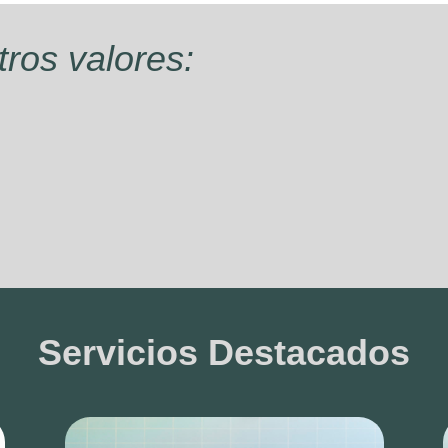
ros valores:
Amplia cartera de Servicios
N
,
Ofrecemos un gran abanico de
posibilidades a los pacientes.
Servicios Destacados