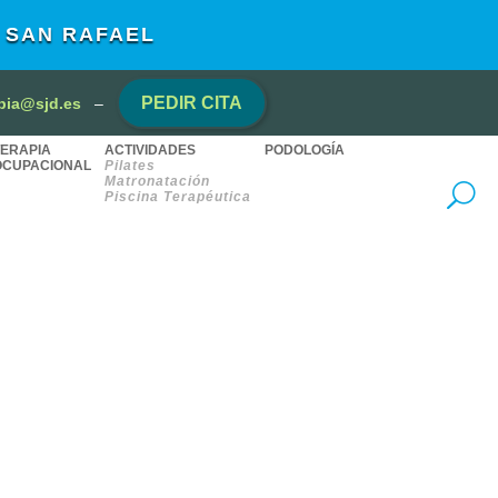
L SAN RAFAEL
PEDIR CITA
apia@sjd.es
–
TERAPIA
ACTIVIDADES
PODOLOGÍA
OCUPACIONAL
Pilates
Matronatación
Piscina Terapéutica