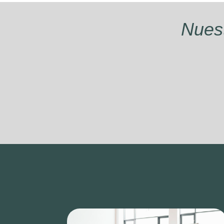
Nuest
Equipo Interdisciplinar
N
Médicos rehabilitadores, fisioterapeutas
psicólogos, logopedas, podólogos,
fisioterapeutas de atención temprana y
terapeutas ocupacionales.