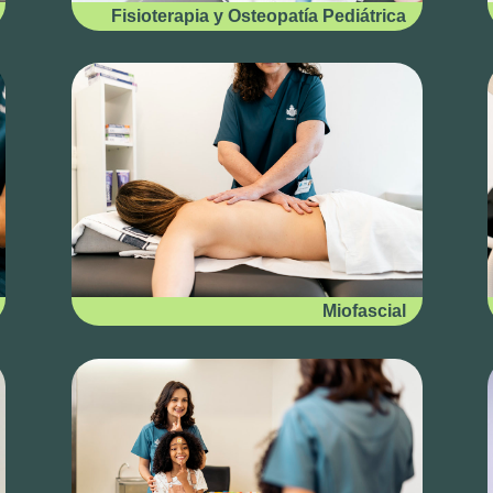
Fisioterapia y Osteopatía Pediátrica
Miofascial