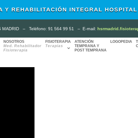
A Y REHABILITACIÓN INTEGRAL HOSPITA
16 MADRID
–
Teléfono: 91 564 99 51
–
E-mail:
hsrmadrid.fisioter
NOSOTROS
FISIOTERAPIA
ATENCIÓN
LOGOPEDIA
Med. Rehabilitador
Terapias
TEMPRANA Y
Fisioterapia
POST TEMPRANA